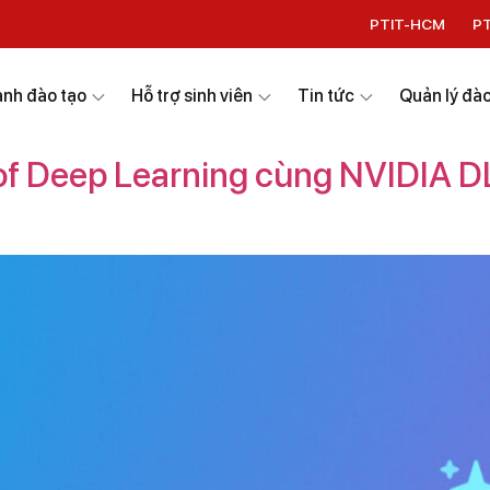
PTIT-HCM
P
nh đào tạo
Hỗ trợ sinh viên
Tin tức
Quản lý đào
f Deep Learning cùng NVIDIA DL