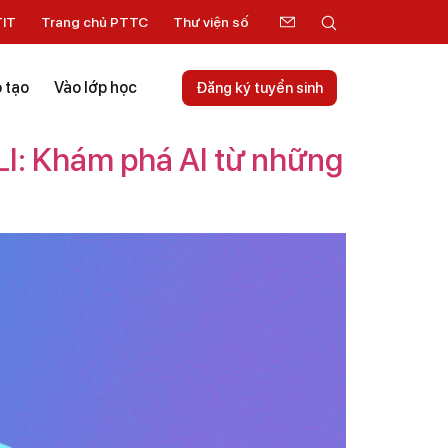
TIT
Trang chủ PTTC
Thư viện số
 tạo
Vào lớp học
Đăng ký tuyển sinh
I: Khám phá AI từ những