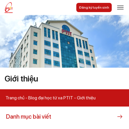
Đăng ký tuyển sinh
Giới thiệu
Tuyển sinh
Ngành đào tạo
Hỗ trợ sinh viên
Tin tức
Quản lý đào tạo
Vào lớp học
Giới thiệu
Trang chủ
Blog đại học từ xa PTIT
Giới thiệu
Danh mục bài viết