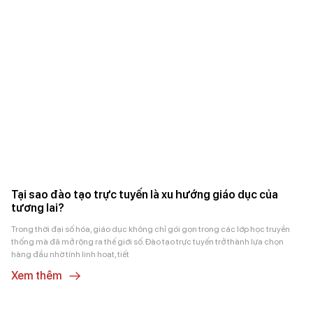
Tại sao đào tạo trực tuyến là xu hướng giáo dục của
tương lai?
Trong thời đại số hóa, giáo dục không chỉ gói gọn trong các lớp học truyền
thống mà đã mở rộng ra thế giới số. Đào tạo trực tuyến trở thành lựa chọn
hàng đầu nhờ tính linh hoạt, tiết
Xem thêm