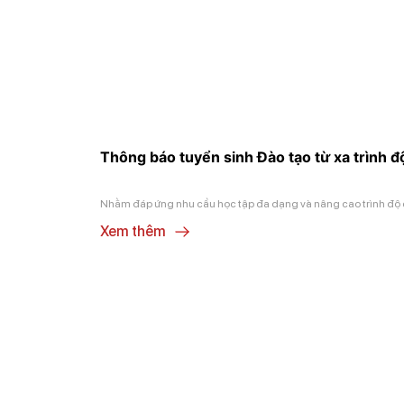
Thông báo tuyển sinh Đào tạo từ xa trình đ
Nhằm đáp ứng nhu cầu học tập đa dạng và nâng cao trình độ chu
Xem thêm