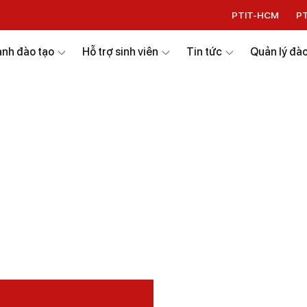
PTIT-HCM
P
nh đào tạo
Hỗ trợ sinh viên
Tin tức
Quản lý đào