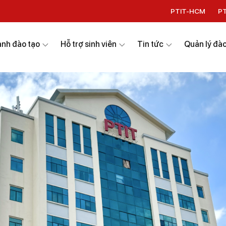
PTIT-HCM
P
nh đào tạo
Hỗ trợ sinh viên
Tin tức
Quản lý đào