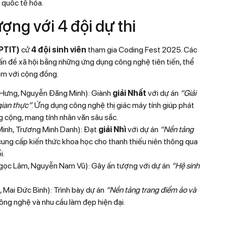
 quốc tế hóa.
ợng với 4 đội dự thi
PTIT)
cử
4 đội sinh viên
tham gia Coding Fest 2025. Các
vấn đề xã hội bằng những ứng dụng công nghệ tiên tiến, thể
iệm với cộng đồng.
 Hưng, Nguyễn Đăng Minh): Giành
giải Nhất
với dự án
“Giải
gian thực”
. Ứng dụng công nghệ thị giác máy tính giúp phát
ng cộng, mang tính nhân văn sâu sắc.
inh, Trương Minh Danh): Đạt
giải Nhì
với dự án
“Nền tảng
 cung cấp kiến thức khoa học cho thanh thiếu niên thông qua
i.
ọc Lâm, Nguyễn Nam Vũ): Gây ấn tượng với dự án
“Hệ sinh
Mai Đức Bình): Trình bày dự án
“Nền tảng trang điểm ảo và
công nghệ và nhu cầu làm đẹp hiện đại.