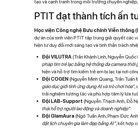
tạo và cạnh tranh trong môi trường chuyên nghiệp,
PTIT đạt thành tích ấn tư
Học viện Công nghệ Bưu chính Viễn thông (
dự án của sinh viên PTIT tập trung giải quyết các 
hiện tư duy đổi mới sáng tạo và tinh thần trách nh
Đội VILUTRA
(Trần Khánh Linh, Nguyễn Quốc
pháp tìm trẻ lạc bằng hệ thống đa camera thời 
hiện và hỗ trợ tìm kiếm trẻ em bị lạc tại nơi cô
Đội COGEN
(Nguyễn Minh Quang, Trần Tuấn M
giáo dục giới tính ứng dụng AI và trò chơi hóa”
,
trải nghiệm tương tác và phù hợp tâm lý lứa tuổ
Đội LAB-Support
(Nguyễn Thạch Anh, Đỗ Ng
thái hỗ trợ người lao động và doanh nghiệp”
.
Đội GlamAura
(Ngô Tuấn Anh, Phạm Đức Anh, 
đặt lịch chuyên gia làm đẹp bằng AI”
, kết hợp 