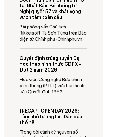
tại Nhật Bản: Bệ phóng từ
Nghị quyết 57 và khát vọng
vươn tầm toàn cầu
Bài phỏng vấn Chủ tịch
Rikkeisoft Tạ Sơn Tùng trên Báo
điện tử Chính phủ (Chinhphu.vn)
Quyết định trúng tuyển Đại
học theo hình thức GDTX –
Đợt 2 năm 2026
Học viện Công nghệ Bưu chính
Viễn thông (PTIT) vừa ban hành
các Quyết định 1953
[RECAP] OPEN DAY 2026:
Làm chủ tương lai– Dẫn đầu
thế hệ
Trong bối cảnh kỷ nguyên số