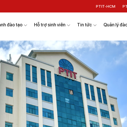
PTIT-HCM
P
nh đào tạo
Hỗ trợ sinh viên
Tin tức
Quản lý đào