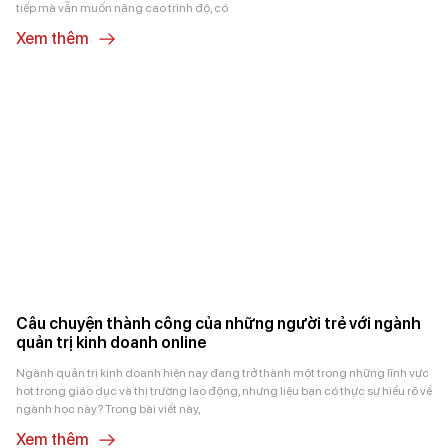
tiếp mà vẫn muốn nâng cao trình độ, có
Xem thêm
Câu chuyện thành công của những người trẻ với ngành
quản trị kinh doanh online
Ngành quản trị kinh doanh hiện nay đang trở thành một trong những lĩnh vực
hot trong giáo dục và thị trường lao động, nhưng liệu bạn có thực sự hiểu rõ về
ngành học này? Trong bài viết này,
Xem thêm