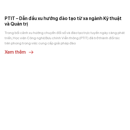
PTIT – Dẫn đầu xu hướng đào tạo từ xa ngành Kỹ thuật
và Quản trị
Trong bối cảnh xu hướng chuyển đổi số và đào tạo trực tuyến ngày càng phát
triển, Học viện Công nghệ Bưu chính Viễn thông (PTIT) đã trở thành đối tác
tiên phong trong việc cung cấp giải pháp đào
Xem thêm