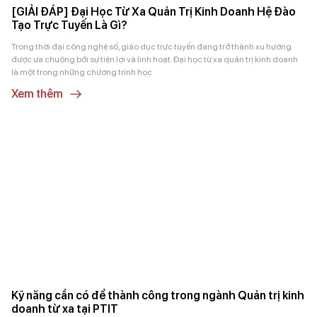
[GIẢI ĐÁP] Đại Học Từ Xa Quản Trị Kinh Doanh Hệ Đào
Tạo Trực Tuyến Là Gì?
Trong thời đại công nghệ số, giáo dục trực tuyến đang trở thành xu hướng
được ưa chuộng bởi sự tiện lợi và linh hoạt. Đại học từ xa quản trị kinh doanh
là một trong những chương trình học
Xem thêm
Kỹ năng cần có để thành công trong ngành Quản trị kinh
doanh từ xa tại PTIT