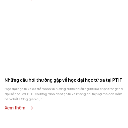
Những câu hỏi thường gặp về học đại học từ xa tại PTIT
Học đại học từ xa đã trở thành xu hướng được nhiều người lựa chọn trong thời
đại số hóa. Với PTIT, chương trình đào tạo từ xa không chỉ tiện lợi mà còn đảm
bảo chất lượng giáo dục
Xem thêm