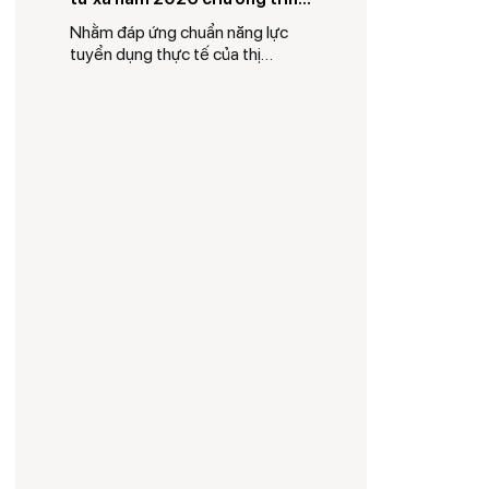
Uni-Biz Elite: Học và làm theo
Nhằm đáp ứng chuẩn năng lực
dự án thực tế
tuyển dụng thực tế của thị
trường lao động, Trung