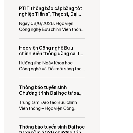
PTIT thông báo cấp bằng tốt
nghiệp Tiến sĩ, Thạc sĩ, Đại
học tháng 6/2026
Ngày 03/6/2026, Học viện
Công nghệ Bưu chính Viễn thông
ban hành thông báo số 883/TB-
HV
Học viện Công nghệ Bưu
chính Viễn thông đăng cai tổ
chức Triển lãm Sách Khoa
Hưởng ứng Ngày Khoa học,
học và Công nghệ 2026: Lan
Công nghệ và Đổi mới sáng tạo
tỏa tri thức, kết nối dữ liệu và
Việt Nam 18/5, sáng
công nghệ
Thông báo tuyển sinh
Chương trình Đại học từ xa
tích hợp Thực hành ICT quốc
Trung tâm Đào tạo Bưu chính
tế năm 2026
Viễn thông – Học viện Công
nghệ Bưu chính Viễn
Thông báo tuyển sinh Đại học
từ xa năm 2026 chương trình