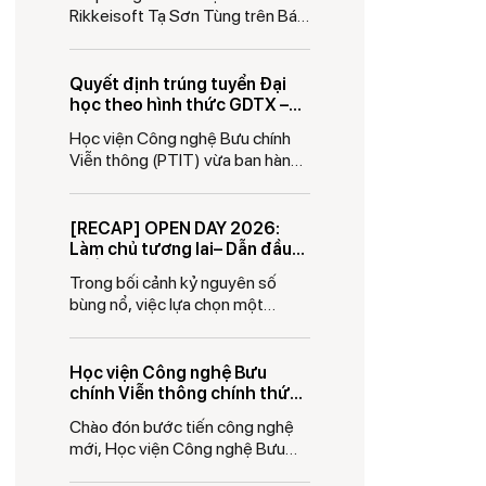
vươn tầm toàn cầu
Rikkeisoft Tạ Sơn Tùng trên Báo
điện tử Chính phủ (Chinhphu.vn)
Quyết định trúng tuyển Đại
học theo hình thức GDTX –
Đợt 2 năm 2026
Học viện Công nghệ Bưu chính
Viễn thông (PTIT) vừa ban hành
các Quyết định 1953
[RECAP] OPEN DAY 2026:
Làm chủ tương lai– Dẫn đầu
thế hệ
Trong bối cảnh kỷ nguyên số
bùng nổ, việc lựa chọn một
ngành học không chỉ
Học viện Công nghệ Bưu
chính Viễn thông chính thức
gia nhập Mạng lưới Phát triển
Chào đón bước tiến công nghệ
năng lực AI toàn cầu của Liên
mới, Học viện Công nghệ Bưu
Hợp Quốc
chính Viễn thông vừa