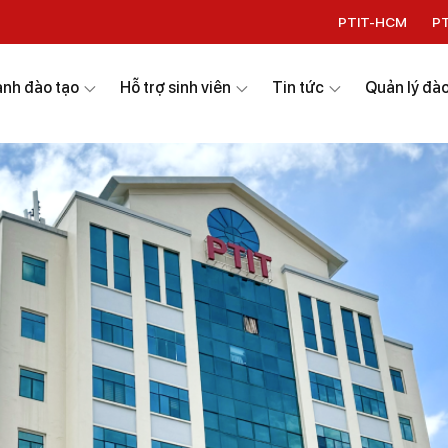
PTIT-HCM
P
nh đào tạo
Hỗ trợ sinh viên
Tin tức
Quản lý đào